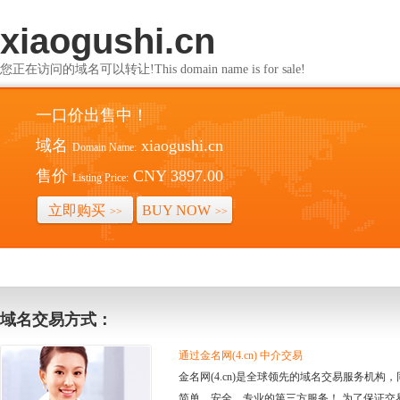
xiaogushi.cn
您正在访问的域名可以转让!This domain name is for sale!
一口价出售中！
域名
xiaogushi.cn
Domain Name:
售价
CNY 3897.00
Listing Price:
立即购买
BUY NOW
>>
>>
域名交易方式：
通过金名网(4.cn) 中介交易
金名网(4.cn)是全球领先的域名交易服务机
简单、安全、专业的第三方服务！ 为了保证交