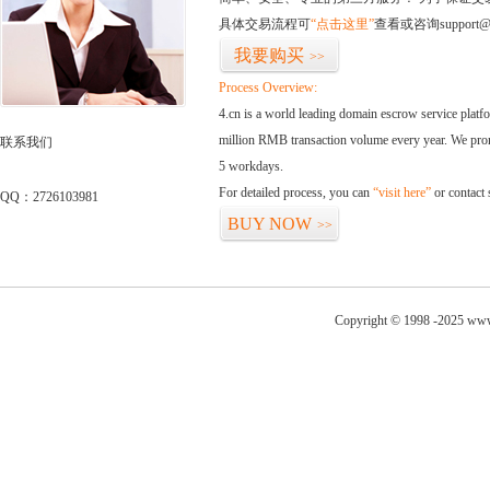
具体交易流程可
“点击这里”
查看或咨询support@
我要购买
>>
Process Overview:
4.cn is a world leading domain escrow service plat
million RMB transaction volume every year. We promi
联系我们
5 workdays.
For detailed process, you can
“visit here”
or contact
QQ：2726103981
BUY NOW
>>
Copyright © 1998 -2025 www.